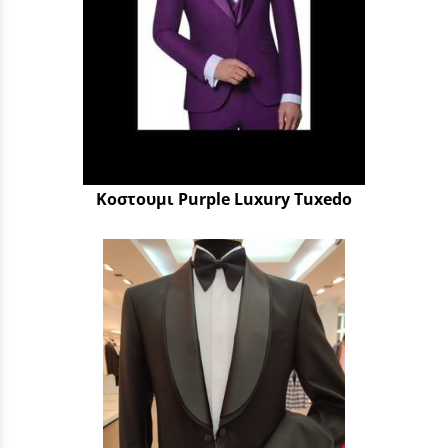
Κοστουμι Purple Luxury Tuxedo