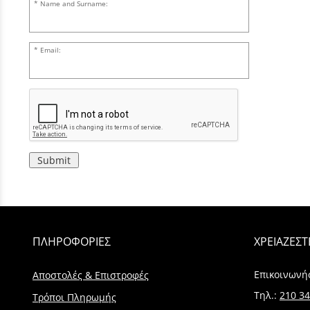
Name and Surname:
Email:
Submit
ΠΛΗΡΟΦΟΡΙΕΣ
ΧΡΕΙΑΖΕΣΤ
Επικοινωνή
Αποστολές & Επιστροφές
Τηλ.:
210 34
Τρόποι Πληρωμής