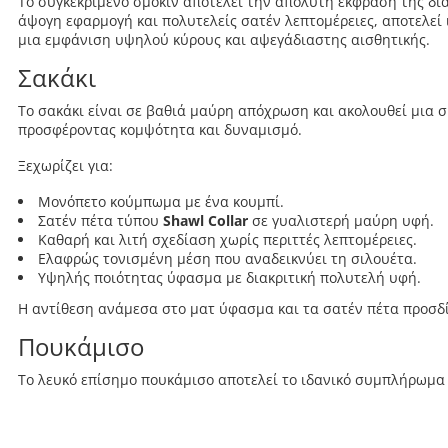
Το συγκεκριμένο σμόκιν αποτελεί την απόλυτη έκφραση της δι
άψογη εφαρμογή και πολυτελείς σατέν λεπτομέρειες, αποτελεί 
μια εμφάνιση υψηλού κύρους και αψεγάδιαστης αισθητικής.
Σακάκι
Το σακάκι είναι σε βαθιά μαύρη απόχρωση και ακολουθεί μια σ
προσφέροντας κομψότητα και δυναμισμό.
Ξεχωρίζει για:
Μονόπετο κούμπωμα με ένα κουμπί.
Σατέν πέτα τύπου
Shawl Collar
σε γυαλιστερή μαύρη υφή.
Καθαρή και λιτή σχεδίαση χωρίς περιττές λεπτομέρειες.
Ελαφρώς τονισμένη μέση που αναδεικνύει τη σιλουέτα.
Υψηλής ποιότητας ύφασμα με διακριτική πολυτελή υφή.
Η αντίθεση ανάμεσα στο ματ ύφασμα και τα σατέν πέτα προσδί
Πουκάμισο
Το λευκό επίσημο πουκάμισο αποτελεί το ιδανικό συμπλήρωμα 