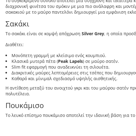
Το συγκεκριμένο σύνολο αποτελεί μια σύγχρονη και ιδιαίτερα
διαχρονική φινέτσα του σμόκιν με μια πιο ανάλαφρη και μοντέ
σακακιού με το μαύρο παντελόνι δημιουργεί μια εμφάνιση εκλ
Σακάκι
Το σακάκι είναι σε κομψή απόχρωση
Silver Grey
, η οποία προσ
Διαθέτει:
Μονόπετη γραμμή με κλείσιμο ενός κουμπιού.
Κλασικά μυτερά πέτα (
Peak Lapels
) σε μαύρο σατέν.
Slim fit εφαρμογή που αναδεικνύει τη σιλουέτα.
Διακριτικές μαύρες λεπτομέρειες στις τσέπες που δημιουργ
Καθαρό και μίνιμαλ σχεδιασμό υψηλής αισθητικής.
Η αντίθεση μεταξύ του ανοιχτού γκρι και του μαύρου σατέν πρ
πολυτέλεια.
Πουκάμισο
Το λευκό επίσημο πουκάμισο αποτελεί την ιδανική βάση για το