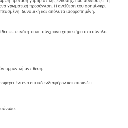
 κομψή πρόταση γαμπριάτικης ένδυσης, που συνδυάζει τη
ρνα χρωματική προσέγγιση. Η αντίθεση του ασημί-γκρι
επτυσμένη, δυναμική και απόλυτα ισορροπημένη.
δίδει φωτεινότητα και σύγχρονο χαρακτήρα στο σύνολο.
ούν αρμονική αντίθεση.
οσφέρει έντονο οπτικό ενδιαφέρον και αποπνέει
 σύνολο.