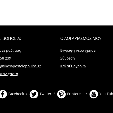
Ε ΒΟΗΘΕΙΑ;
Ο ΛΟΓΑΡΙΑΣΜΟΣ ΜΟΥ
στε μαζί μας
Εγγραφή νέου χρήστη
58 239
Σύνδεση
@nikosapostolopoulos.gr
Καλάθι αγορών
στον χάρτη
Facebook /
Twitter /
Printerest /
You Tu