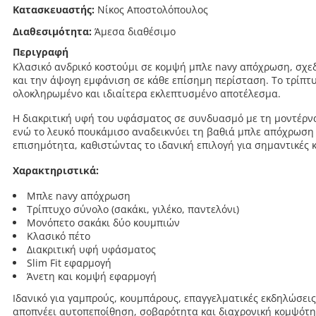
Κατασκευαστής:
Νίκος Αποστολόπουλος
Διαθεσιμότητα:
Άμεσα διαθέσιμο
Περιγραφή
Κλασικό ανδρικό κοστούμι σε κομψή μπλε navy απόχρωση, σχεδ
και την άψογη εμφάνιση σε κάθε επίσημη περίσταση. Το τρίπτυ
ολοκληρωμένο και ιδιαίτερα εκλεπτυσμένο αποτέλεσμα.
Η διακριτική υφή του υφάσματος σε συνδυασμό με τη μοντέρν
ενώ το λευκό πουκάμισο αναδεικνύει τη βαθιά μπλε απόχρωση τ
επισημότητα, καθιστώντας το ιδανική επιλογή για σημαντικές 
Χαρακτηριστικά:
Μπλε navy απόχρωση
Τρίπτυχο σύνολο (σακάκι, γιλέκο, παντελόνι)
Μονόπετο σακάκι δύο κουμπιών
Κλασικό πέτο
Διακριτική υφή υφάσματος
Slim Fit εφαρμογή
Άνετη και κομψή εφαρμογή
Ιδανικό για γαμπρούς, κουμπάρους, επαγγελματικές εκδηλώσεις
αποπνέει αυτοπεποίθηση, σοβαρότητα και διαχρονική κομψότητ