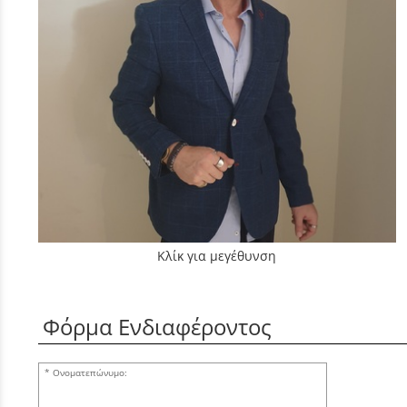
Κλίκ για μεγέθυνση
Φόρμα Ενδιαφέροντος
Ονοματεπώνυμο: