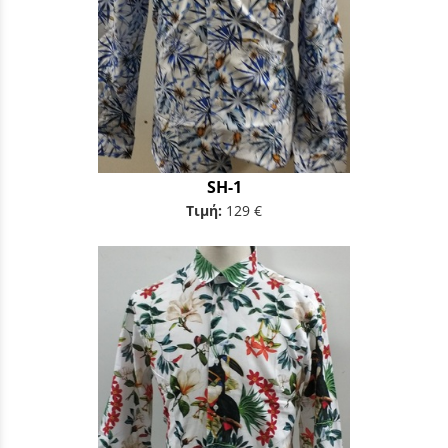
SH-1
Τιμή:
129 €