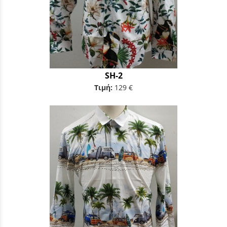
SH-2
Τιμή:
129 €