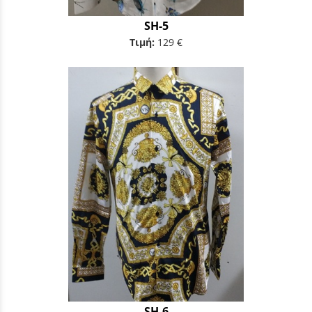
SH-5
Τιμή:
129 €
SH-6