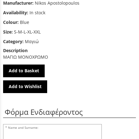
Manufacturer:
Nikos Apostolopoulos
Availability:
In stock
Colour:
Blue
Size:
S-M-L-XL-XXL
Category:
Μαγιώ
Description
ΜΑΓΙΩ ΜΟΝΟΧΡΩΜΟ
Add to Basket
Add to Wishlist
Φόρμα Ενδιαφέροντος
Name and Surname: