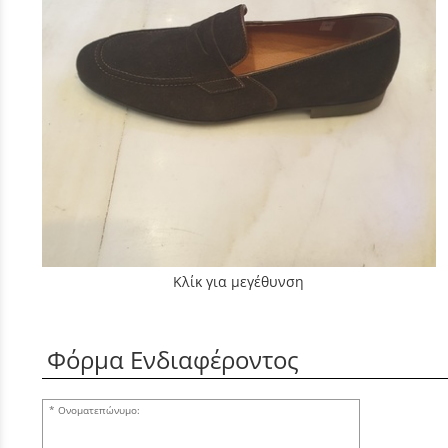
Κλίκ για μεγέθυνση
Φόρμα Ενδιαφέροντος
Ονοματεπώνυμο: