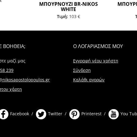
€
ΜΠΟΥΡΝΟΥΖΙ BR-NIKOS
ΜΠΟΥΡΝ
WHITE
Τιμή:
103 €
Ε ΒΟΗΘΕΙΑ;
Ο ΛΟΓΑΡΙΑΣΜΟΣ ΜΟΥ
στε μαζί μας
Εγγραφή νέου χρήστη
58 239
Σύνδεση
@nikosapostolopoulos.gr
Καλάθι αγορών
στον χάρτη
Facebook /
Twitter /
Printerest /
You Tu