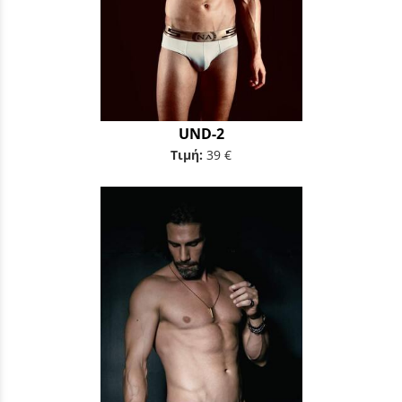
UND-2
Τιμή:
39 €