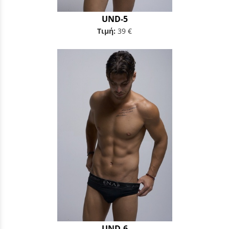
UND-5
Τιμή:
39 €
UND-6