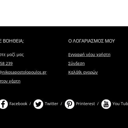
Ε ΒΟΗΘΕΙΑ;
Ο ΛΟΓΑΡΙΑΣΜΟΣ ΜΟΥ
στε μαζί μας
Εγγραφή νέου χρήστη
58 239
Σύνδεση
@nikosapostolopoulos.gr
Καλάθι αγορών
στον χάρτη
Facebook /
Twitter /
Printerest /
You Tu