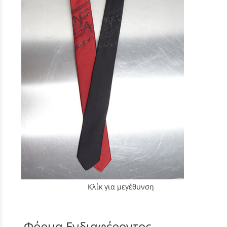
Κλίκ για μεγέθυνση
Φόρμα Ενδιαφέροντος