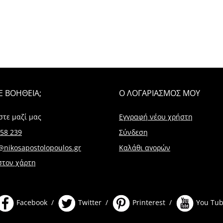
Ε ΒΟΗΘΕΙΑ;
Ο ΛΟΓΑΡΙΑΣΜΟΣ ΜΟΥ
στε μαζί μας
Εγγραφή νέου χρήστη
58 239
Σύνδεση
@nikosapostolopoulos.gr
Καλάθι αγορών
στον χάρτη
Facebook /
Twitter /
Printerest /
You Tu