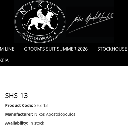
/
M LINE
GROOM'S SUIT SUMMER 2026
STOCKHOUSE
ΚΕΙΑ
SHS-13
Product Code:
SHS-13
Manufacturer:
Nikos Apostolopoulos
Availability:
In stock