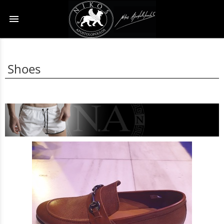
menu
Shoes