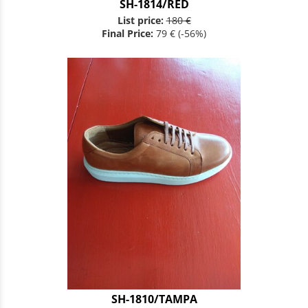
SH-1814/RED
List price:
180 €
Final Price:
79 €
(-56%)
SH-1810/TAMPA