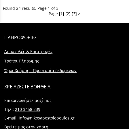
Found 24 results. Page 1 of 3
Page
[1]
[2]
[3]
>
ΠΛΗΡΟΦΟΡΙΕΣ
Αποστολές & Επιστροφές
Τρόποι Πληρωμής
Όροι Χρήσης - Προστασία δεδομένων
ΧΡΕΙΑΖΕΣΤΕ ΒΟΗΘΕΙΑ;
Επικοινωνήστε μαζί μας
Τηλ.:
210 3458 239
E-mail:
info@nikosapostolopoulos.gr
Βρείτε μας στον χάρτη