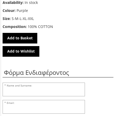
Availability:
In stock
Colour:
Purple
Size:
S-M-L-XL-XXL
Composition:
100% COTTON
Add to Basket
Add to Wishlist
Φόρμα Ενδιαφέροντος
Name and Surname:
Email: